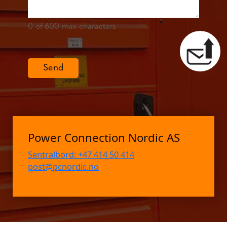
0
of 600 max characters
Send
Power Connection Nordic AS
Sentralbord: +47 414 50 414
post@pcnordic.no