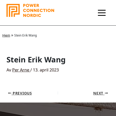
Hopp
rett
til
innholdet
»
Hjem
Stein Erik Wang
Stein Erik Wang
Av
Per Arne
/
13. april 2023
PREVIOUS
NEXT