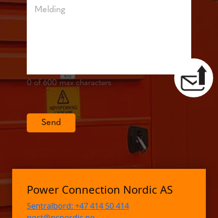
0
of 600 max characters
Send
Power Connection Nordic AS
Sentralbord: +47 414 50 414
post@pcnordic.no