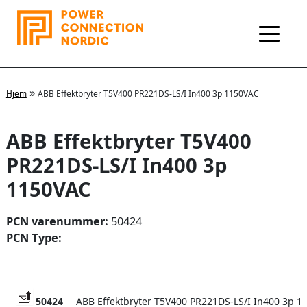
Hopp
rett
til
innholdet
»
Hjem
ABB Effektbryter T5V400 PR221DS-LS/I In400 3p 1150VAC
ABB Effektbryter T5V400
PR221DS-LS/I In400 3p
1150VAC
PCN varenummer:
50424
PCN Type:
50424
ABB Effektbryter T5V400 PR221DS-LS/I In400 3p 1