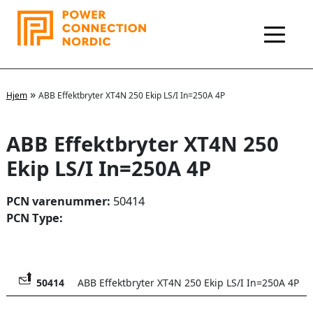
Hopp
rett
til
innholdet
»
Hjem
ABB Effektbryter XT4N 250 Ekip LS/I In=250A 4P
ABB Effektbryter XT4N 250
Ekip LS/I In=250A 4P
PCN varenummer:
50414
PCN Type:
50414
ABB Effektbryter XT4N 250 Ekip LS/I In=250A 4P