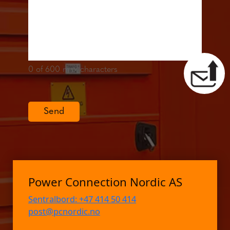
0
of 600 max characters
Send
Power Connection Nordic AS
Sentralbord: +47 414 50 414
post@pcnordic.no