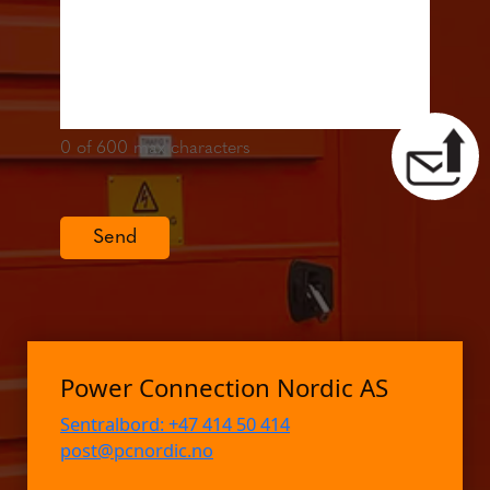
0
of 600 max characters
Send
Power Connection Nordic AS
Sentralbord: +47 414 50 414
post@pcnordic.no