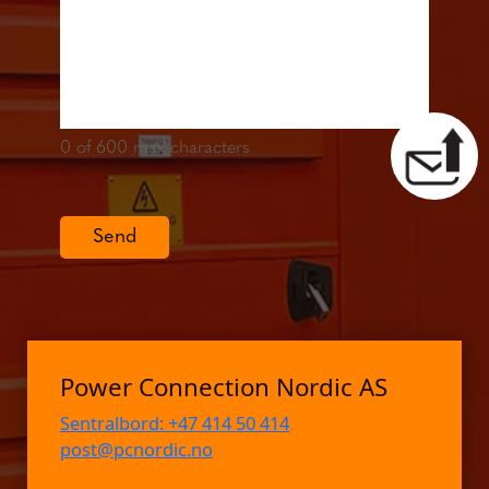
0
of 600 max characters
Send
Power Connection Nordic AS
Sentralbord: +47 414 50 414
post@pcnordic.no