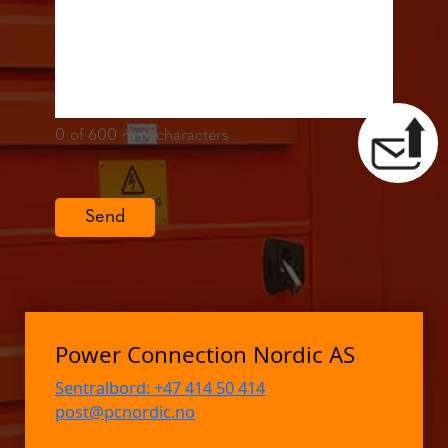
0
of 600 max characters
Send
Power Connection Nordic AS
Sentralbord: +47 414 50 414
post@pcnordic.no