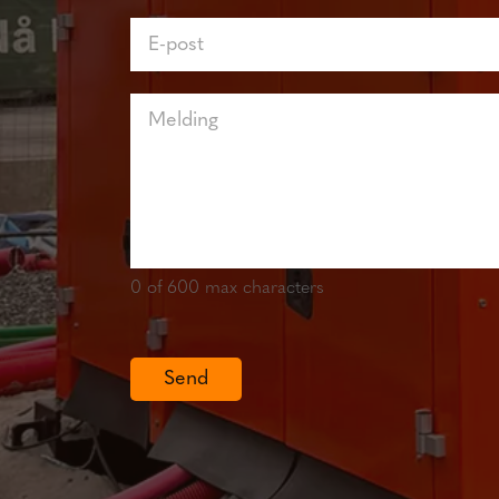
0
of 600 max characters
Send