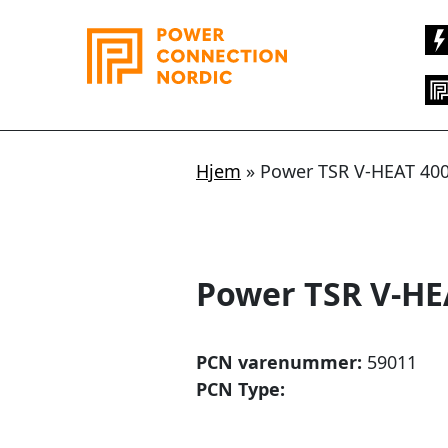
Hopp
rett
til
innholdet
Hjem
»
Power TSR V-HEAT 40
Power TSR V-HE
PCN varenummer:
59011
PCN Type: