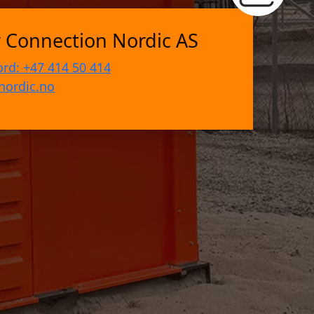
 Connection Nordic AS
ord: +47 414 50 414
nordic.no