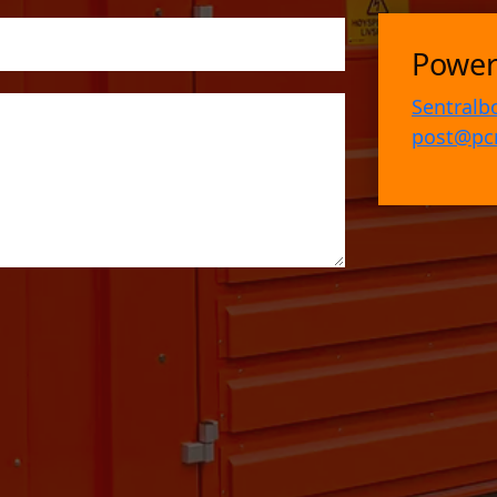
Power
Sentralb
post@pc