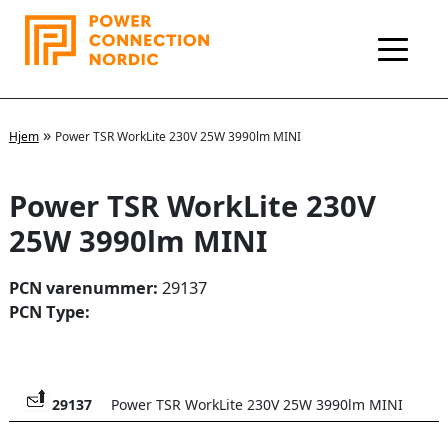
Hopp
rett
til
innholdet
»
Hjem
Power TSR WorkLite 230V 25W 3990lm MINI
Power TSR WorkLite 230V
25W 3990lm MINI
PCN varenummer:
29137
PCN Type:
29137
Power TSR WorkLite 230V 25W 3990lm MINI