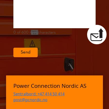
0
of 600 max characters
Send
Power Connection Nordic AS
Sentralbord: +47 414 50 414
post@pcnordic.no