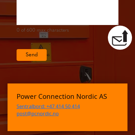
0
of 600 max characters
Send
Power Connection Nordic AS
Sentralbord: +47 414 50 414
post@pcnordic.no