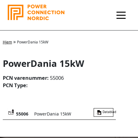
Hopp
rett
til
innholdet
»
Hjem
PowerDania 15kW
PowerDania 15kW
PCN varenummer:
55006
PCN Type:
Datablad
55006
PowerDania 15kW