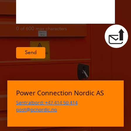
0
of 600 max characters
Send
Power Connection Nordic AS
Sentralbord: +47 414 50 414
post@pcnordic.no