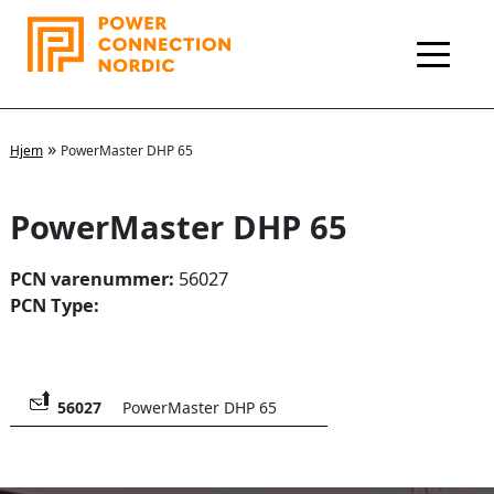
Hopp
rett
til
innholdet
»
Hjem
PowerMaster DHP 65
PowerMaster DHP 65
PCN varenummer:
56027
PCN Type:
56027
PowerMaster DHP 65