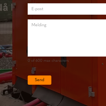
0
of 600 max characters
Send