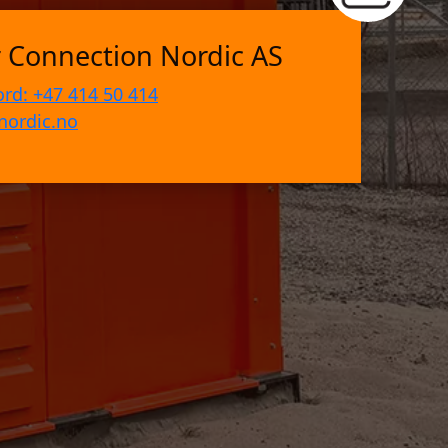
 Connection Nordic AS
ord: +47 414 50 414
nordic.no