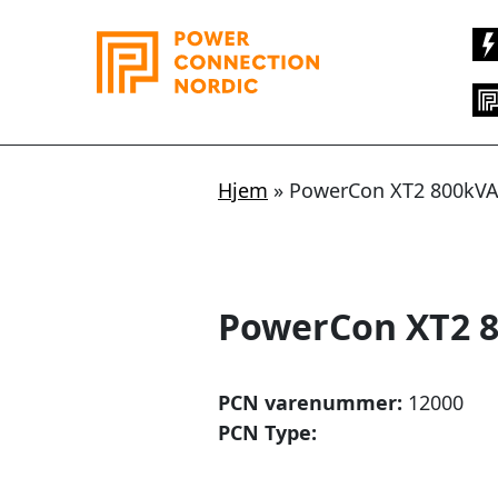
Hopp
rett
til
innholdet
Hjem
»
PowerCon XT2 800kV
PowerCon XT2 
PCN varenummer:
12000
PCN Type: