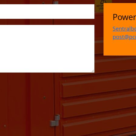
Power
Sentralb
post@pc