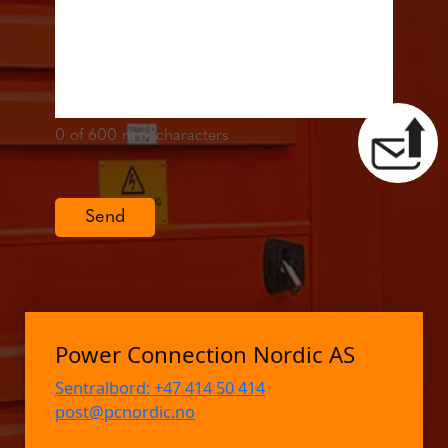
0
of 600 max characters
Send
Power Connection Nordic AS
Sentralbord: +47 414 50 414
post@pcnordic.no