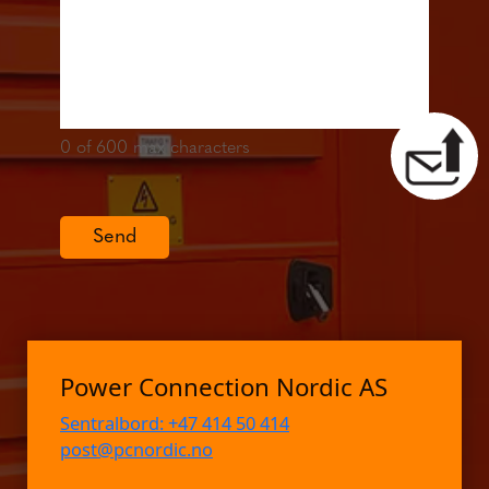
0
of 600 max characters
Send
Power Connection Nordic AS
Sentralbord: +47 414 50 414
post@pcnordic.no